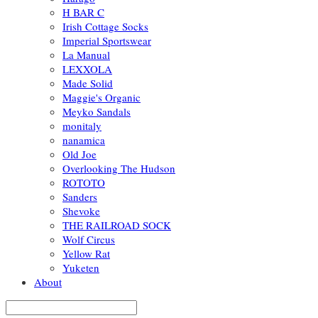
H BAR C
Irish Cottage Socks
Imperial Sportswear
La Manual
LEXXOLA
Made Solid
Maggie's Organic
Meyko Sandals
monitaly
nanamica
Old Joe
Overlooking The Hudson
ROTOTO
Sanders
Shevoke
THE RAILROAD SOCK
Wolf Circus
Yellow Rat
Yuketen
About