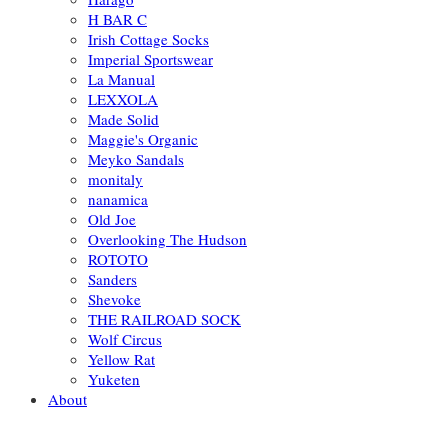
H BAR C
Irish Cottage Socks
Imperial Sportswear
La Manual
LEXXOLA
Made Solid
Maggie's Organic
Meyko Sandals
monitaly
nanamica
Old Joe
Overlooking The Hudson
ROTOTO
Sanders
Shevoke
THE RAILROAD SOCK
Wolf Circus
Yellow Rat
Yuketen
About