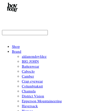
Shop
Brand
aldanondoyfdez
BIG JOHN
Battenwear
Caboclo
Camber
Crap eyewear
Columbiaknit
Chamula
District Vision
Epperson Mountaineering
Haversack
Harago