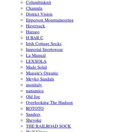
Columbiaknit
Chamula
District Vision
Epperson Mountaineering
Haversack
Harago
H BAR C
Irish Cottage Socks
Imperial Sportswear
La Manual
LEXXOLA
Made Solid
Maggie's Organic
Meyko Sandals
monitaly
nanamica
Old Joe
Overlooking The Hudson
ROTOTO
Sanders
Shevoke
THE RAILROAD SOCK
Wolf Circus