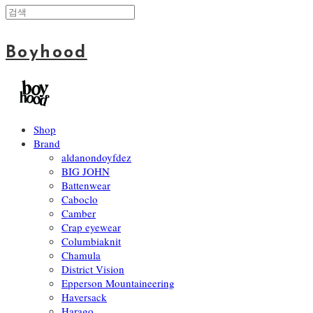
Boyhood
Shop
Brand
aldanondoyfdez
BIG JOHN
Battenwear
Caboclo
Camber
Crap eyewear
Columbiaknit
Chamula
District Vision
Epperson Mountaineering
Haversack
Harago